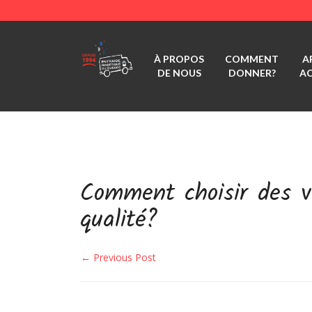
À PROPOS
COMMENT
A
DE NOUS
DONNER?
A
Comment choisir des v
qualité?
← Previous Post