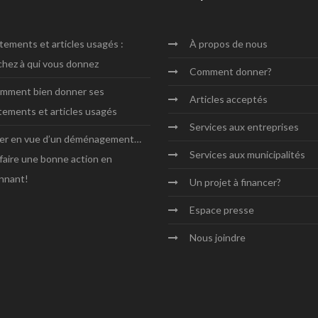
tements et articles usagés :
À propos
de nous
chez à qui vous donnez
Comment
donner?
mment bien donner ses
Articles
acceptés
tements et articles usagés
Services aux
entreprises
ier en vue d’un déménagement…
Services aux
municipalités
 faire une bonne action en
nnant!
Un projet
à financer?
Espace
presse
Nous
joindre