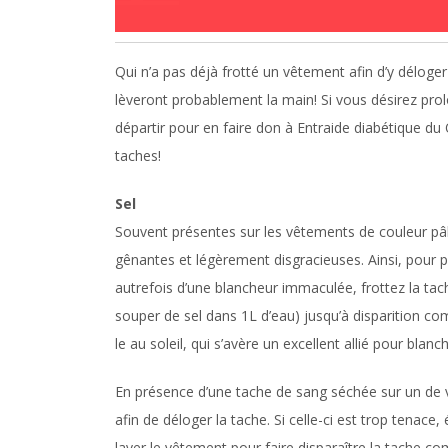
Qui n’a pas déjà frotté un vêtement afin d’y déloge
lèveront probablement la main! Si vous désirez pr
départir pour en faire don à Entraide diabétique du 
taches!
Sel
Souvent présentes sur les vêtements de couleur pâle
gênantes et légèrement disgracieuses. Ainsi, pour p
autrefois d’une blancheur immaculée, frottez la ta
souper de sel dans 1L d’eau) jusqu’à disparition co
le au soleil, qui s’avère un excellent allié pour blanchi
En présence d’une tache de sang séchée sur un de v
afin de déloger la tache. Si celle-ci est trop tenac
laver le vêtement pour faire disparaître la tache c