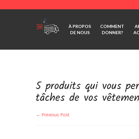
À PROPOS
COMMENT
A
DE NOUS
DONNER?
A
5 produits qui vous pe
tâches de vos vêtemen
← Previous Post