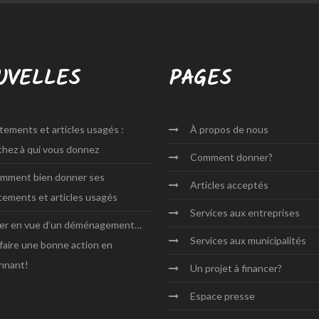
UVELLES
PAGES
tements et articles usagés :
À propos
de nous
chez à qui vous donnez
Comment
donner?
mment bien donner ses
Articles
acceptés
tements et articles usagés
Services aux
entreprises
ier en vue d’un déménagement…
Services aux
municipalités
 faire une bonne action en
nnant!
Un projet
à financer?
Espace
presse